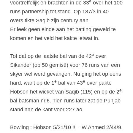
e
voortreffelijk en brachten in de 33
 over het 100 
runs partnership tot stand. Op 187/3 in 40 
overs tikte Saqib zijn century aan.
Er leek geen einde aan het batting geweld te 
komen en het veld het kakte ietwat in.
e
Tot dat op de laatste bal van de 42
 over 
Sikander (op 50 gemist!) voor 76 runs van een 
skyer wel werd gevangen. Nu ging het op eens 
e
e
hard, want op de 1
 bal van 43
 over pakte 
e
Hobson het wicket van Saqib (115) en op de 2
bal batsman nr.6. Tien runs later zat de Punjab 
stand aan de kant voor 227 ao.
Bowling : Hobson 5/21/10 !!  - W.Ahmed 2/44/9. 