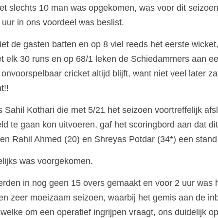
met slechts 10 man was opgekomen, was voor dit seizoe
2 uur in ons voordeel was beslist.
et de gasten batten en op 8 viel reeds het eerste wicke
t elk 30 runs en op 68/1 leken de Schiedammers aan een 
nvoorspelbaar cricket altijd blijft, want niet veel later z
t!!
Sahil Kothari die met 5/21 het seizoen voortreffelijk afsl
ld te gaan kon uitvoeren, gaf het scoringbord aan dat dit 
den Rahil Ahmed (20) en Shreyas Potdar (34*) een stand
elijks was voorgekomen.
rden in nog geen 15 overs gemaakt en voor 2 uur was he
n zeer moeizaam seizoen, waarbij het gemis aan de in
lke om een operatief ingrijpen vraagt, ons duidelijk op 