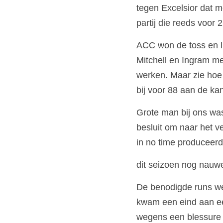
tegen Excelsior dat 
partij die reeds voor 
ACC won de toss en li
Mitchell en Ingram me
werken. Maar zie hoe o
bij voor 88 aan de kan
Grote man bij ons was 
besluit om naar het ve
in no time produceer
dit seizoen nog nauw
De benodigde runs we
kwam een eind aan ee
wegens een blessure we