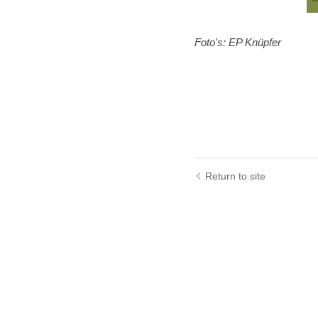
Foto's: EP Kn
ü
pfer
Return to site