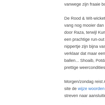
vanwege zijn fraaie bo
De Rood & Wit-wickets
vang nog mooier dan d
door Raza, terwijl Kum
een prachtige run-out
nippertje zijn bijna 
verklaar dat maar eens
ballen... Shoaib, Pot
prettige weerconditie
Morgen/zondag reist 
site de 
wijze woorden
streven naar aansluit