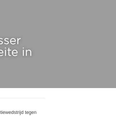
ser 
te in 
iewedstrijd tegen 