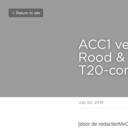
Return to site
ACC1 ve
Rood & 
T20-com
July 20, 2019
[door de redactie/MvO