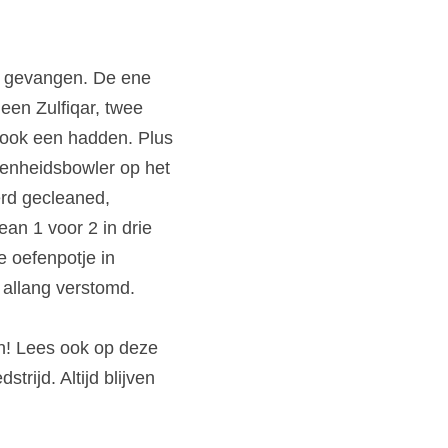
n gevangen. De ene 
en Zulfiqar, twee 
 ook een hadden. Plus 
genheidsbowler op het 
rd gecleaned, 
an 1 voor 2 in drie 
 oefenpotje in 
 allang verstomd.
! Lees ook op deze 
rijd. Altijd blijven 