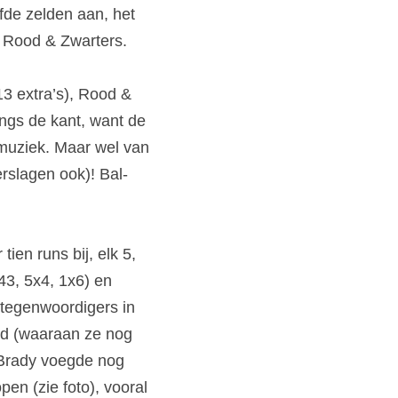
fde zelden aan, het 
 Rood & Zwarters.
 extra’s), Rood & 
ngs de kant, want de 
 muziek. Maar wel van 
erslagen ook)! Bal-
n runs bij, elk 5, 
3, 5x4, 1x6) en 
tegenwoordigers in 
nd (waaraan ze nog 
 Brady voegde nog 
en (zie foto), vooral 