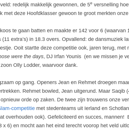
e
veld: redelijk makkelijk gewonnen, de 5
 versnelling hoe
ok met deze Hoofdklasser gewoon te groot merkten onze
oos te gaan batten en maakte er 142 voor 6 (waarvan 13
 (11 extra’s) in 18.3 overs. Opvallend: de dansmuziek la
stje. Ooit startte deze competitie ook, jaren terug, met
hose were the days
, DJ Irfan Younis  (en we missen je v
 zoon Olly Lodder, waarvoor dank.
zaam op gang. Openers Jean en Rehmet droegen maar tie
rtrekken. Rehmet bowled, Jean uitgerund. Maar Saqib (4
 opnieuw orde op zaken. De twee zijn trouwens onze ver
lam-competitie
 met stedenteams uit Ierland en Schotla
 wat overhouden ook). Gefeliciteerd en succes, mannen! 
 x 6) en mocht aan het eind terecht voorop het veld uitlop