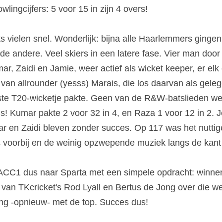
wlingcijfers: 5 voor 15 in zijn 4 overs!
 vielen snel. Wonderlijk: bijna alle Haarlemmers ginge
e andere. Veel skiers in een latere fase. Vier man door e
ar, Zaidi en Jamie, weer actief als wicket keeper, er elk
 van allrounder (yesss) Marais, die los daarvan als gele
vaste T20-wicketje pakte. Geen van de R&W-batslieden we
! Kumar pakte 2 voor 32 in 4, en Raza 1 voor 12 in 2. Je
dar en Zaidi bleven zonder succes. Op 117 was het nuttige
s voorbij en de weinig opzwepende muziek langs de kant
ACC1 dus naar Sparta met een simpele opdracht: winnen
 
van TKcricket's Rod Lyall en Bertus de Jong over die wedst
ing -opnieuw- met de top. Succes dus!