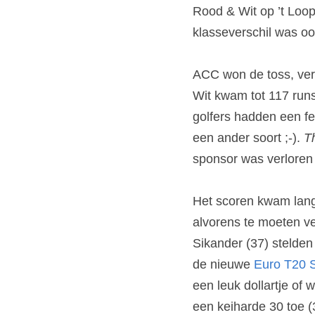
Rood & Wit op ’t Loop
klasseverschil was o
ACC won de toss, verk
Wit kwam tot 117 runs
golfers hadden een fee
een ander soort ;-). 
T
sponsor was verloren
Het scoren kwam lang
alvorens te moeten ve
Sikander (37) stelden
de nieuwe 
Euro T20 S
een leuk dollartje of
een keiharde 30 toe (3