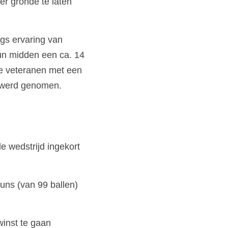
r gronde te laten 
gs ervaring van 
hun midden een ca. 14 
 veteranen met een 
 werd genomen. 
wedstrijd ingekort 
ns (van 99 ballen) 
inst te gaan 