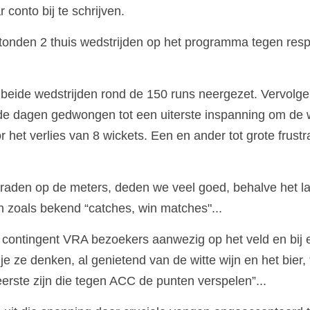
 conto bij te schrijven.
onden 2 thuis wedstrijden op het programma tegen resp
 beide wedstrijden rond de 150 runs neergezet. Vervolg
e dagen gedwongen tot een uiterste inspanning om de wi
 het verlies van 8 wickets. Een en ander tot grote frustra
raden op de meters, deden we veel goed, behalve het la
en zoals bekend “catches, win matches"...
 contingent VRA bezoekers aanwezig op het veld en bij 
e ze denken, al genietend van de witte wijn en het bier, “
eerste zijn die tegen ACC de punten verspelen”...