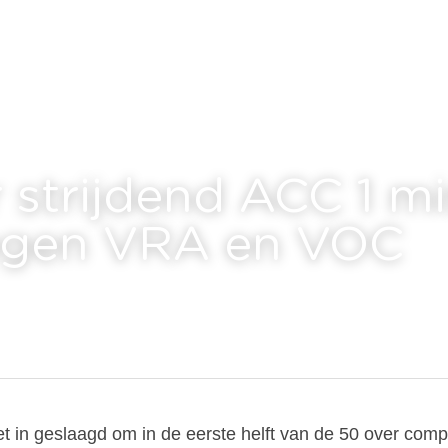
strijdend ACC 1 mis
egen VRA en VOC
t in geslaagd om in de eerste helft van de 50 over compet