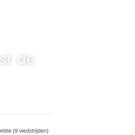
t de 
itie (9 wedstrijden) 