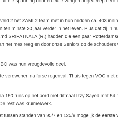
 uit die spanning door cruciale vangen ongeaccepteerd te
veld 2 het ZAMI-2 team met in hun midden ca. 403 innin
 ten minste 20 jaar verder in het leven. Plus dat zij in 
aamd SRIPATNALA (R.) hadden die een paar Rotterdamse
 aan het mes reeg en door onze Seniors op de schouders
BBQ was hun vreugdevolle deel.
te verdwenen na forse regenval. Thuis tegen VOC met de 
a 150 runs op het bord met ditmaal Izzy Sayed met 54 ru
De rest was kruimelwerk.
 tussen standen van 95/7 en 125/8 mogelijk de eerste w