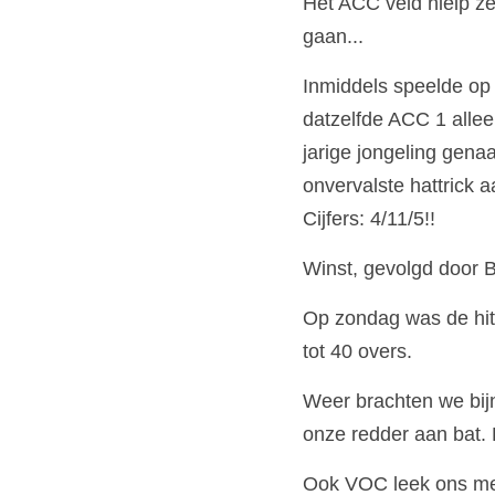
Het ACC veld hielp ze
gaan...
Inmiddels speelde op 
datzelfde ACC 1 alleen
jarige jongeling gen
onvervalste hattrick
Cijfers: 4/11/5!!
Winst, gevolgd door 
Op zondag was de hit
tot 40 overs.
Weer brachten we bijn
onze redder aan bat. 
Ook VOC leek ons met