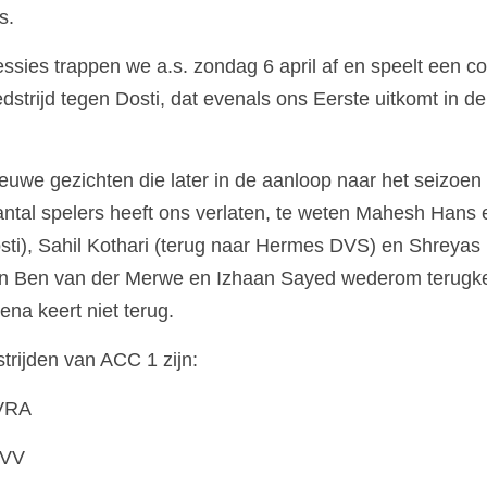
s.
ssies trappen we a.s. zondag 6 april af en speelt een co
strijd tegen Dosti, dat evenals ons Eerste uitkomt in de
uwe gezichten die later in de aanloop naar het seizoen
ntal spelers heeft ons verlaten, te weten Mahesh Hans 
sti), Sahil Kothari (terug naar Hermes DVS) en Shreyas 
len Ben van der Merwe en Izhaan Sayed wederom terugker
a keert niet terug. 
rijden van ACC 1 zijn:
 VRA 
VVV