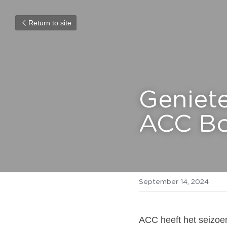
Return to site
Geniete
ACC Bo
September 14, 2024
ACC heeft het seizoe