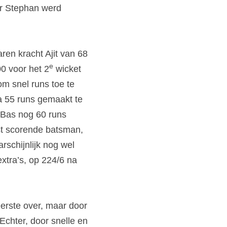
r Stephan werd 
n kracht Ajit van 68 
e
00 voor het 2
 wicket 
 snel runs toe te 
a 55 runs gemaakt te 
Bas nog 60 runs 
st scorende batsman, 
schijnlijk nog wel 
xtra’s, op 224/6 na 
erste over, maar door 
chter, door snelle en 