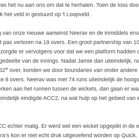
as het nu aan ons om dat te herhalen. Toen de toss doo
het veld in gestuurd op 't Loopveld.
van onze nieuwe aanwinst Neerav en de inmiddels ervare
t pas verloren na 19 overs. Een groot partnership van 1
orgde er vervolgens voor dat we een platform hadden om
 gedeelte van de innings. Nadat Jamie dan uiteindelijk, n
e
 32
 over, konden we door boundaries van onder andere 
te 8 overs. Neerav was met 74 runs uiteindelijk de hoog
 werken aan het runnen tussen de wickets, dan gaan er waar
eindelijk eindigde ACC2, na wat hulp op het gebied van e
 echter matig. Er werd wel een wicket opgepikt in de e
a’s kon er niet echt druk uitgeoefend worden op Quick. E