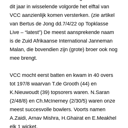
dit jaar in wisselende volgorde het elftal van 
VCC aanzienlijk komen versterken. 
(zie artikel 
van Bertus de Jong dd.7/4/22 op Topklasse 
Live – “latest”)
 De meest aansprekende naam 
is de Zuid Afrikaanse International Janneman 
Malan, die bovendien zijn (grote) broer ook nog 
mee brengt.
VCC mocht eerst batten en kwam in 40 overs 
tot 197/8 waarvan T.de Grooth (44) en 
K.Nieuwoudt (39) topsorers waren. N.Saran 
(2/48/8) en Ch.McInerney (2/30/5) waren onze 
meest succesvolle bowlers. Voorts namen 
A.Zaidi, Arnav Mishra, H.Ghairat en E.Meakhel 
elk 1 wicket.