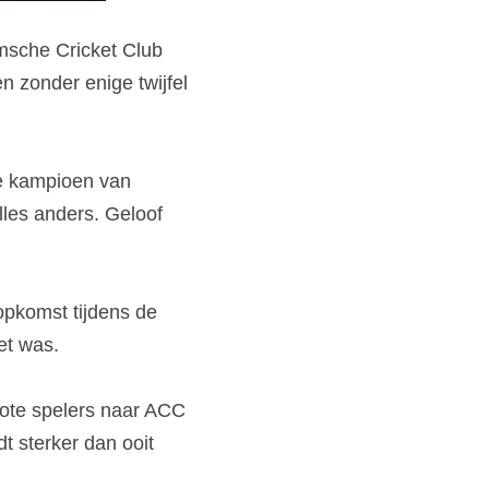
msche Cricket Club 
zonder enige twijfel 
we kampioen van 
lles anders. Geloof 
opkomst tijdens de 
et was.
rote spelers naar ACC 
 sterker dan ooit 