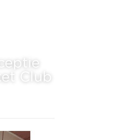
eptie 
et Club