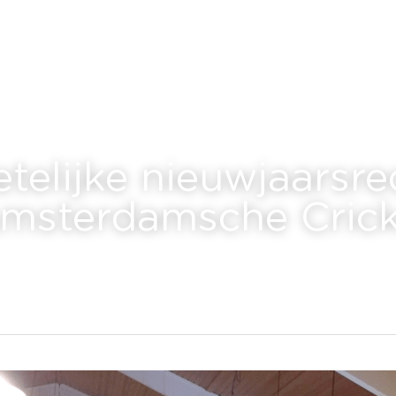
telijke nieuwjaarsrec
Amsterdamsche Crick