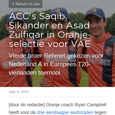
Return to site
ACC's Saqib, 
Sikander en Asad 
Zulfiqar in Oranje-
selectie voor VAE
Vierde broer Rehmet gekozen voor 
Nederland A in Europees T20-
vierlanden toernooi
July 5, 2017
[door de redactie] Oranje coach Ryan Campbell 
heeft voor de 
drie eendaagse wedstrijden
 tegen 