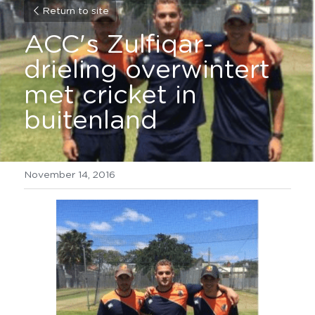
Return to site
ACC's Zulfiqar-
drieling overwintert 
met cricket in 
buitenland
November 14, 2016