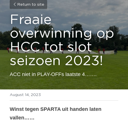
Return to site
Fraaie 
overwinning op 
HCC tot slot 
seizoen 2023!
ACC niet in PLAY-OFFs laatste 4…….
August 14, 2023
Winst tegen SPARTA uit handen laten 
vallen……