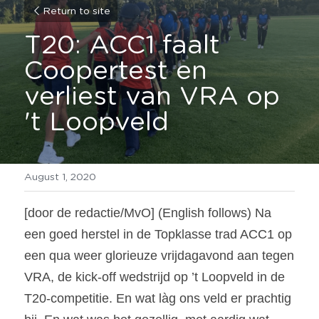
Return to site
T20: ACC1 faalt 
Coopertest en 
verliest van VRA op 
't Loopveld
August 1, 2020
[door de redactie/MvO] (English follows) Na 
een goed herstel in de Topklasse trad ACC1 op 
een qua weer glorieuze vrijdagavond aan tegen 
VRA, de kick-off wedstrijd op ’t Loopveld in de 
T20-competitie. En wat làg ons veld er prachtig 