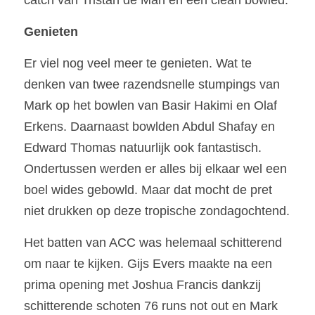
catch van Tristan de Man en een clean bowled.
Genieten
Er viel nog veel meer te genieten. Wat te 
denken van twee razendsnelle stumpings van 
Mark op het bowlen van 
Basir Hakimi
 en Olaf 
Erkens. Daarnaast bowlden 
Abdul Shafay 
en 
Edward Thomas natuurlijk ook fantastisch. 
Ondertussen werden er alles bij elkaar wel een 
boel wides gebowld. Maar dat mocht de pret 
niet drukken op deze tropische zondagochtend. 
Het batten van ACC was helemaal schitterend 
om naar te kijken. Gijs Evers maakte na een 
prima opening met Joshua Francis dankzij 
schitterende schoten 76 runs not out en Mark 