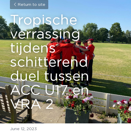
Return to site
Tropische 
verrassing 
tijdens 
schitterend 
duel tussen 
ACC U17 en 
VRA 2
June 12, 2023