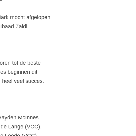
Mark mocht afgelopen 
baad Zaidi 
ren tot de beste 
es beginnen dit 
heel veel succes. 
 Hayden McInnes 
 de Lange (VCC), 
e Leede (VCC), 