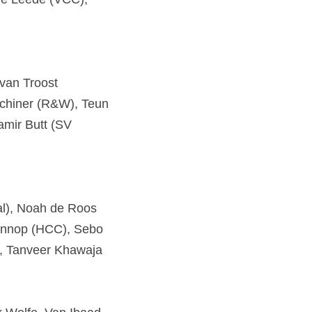
van Troost 
tchiner (R&W), Teun 
ir Butt (SV 
l), Noah de Roos 
nnop (HCC), Sebo 
 Tanveer Khawaja 