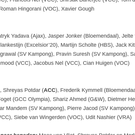
 Roman Hingorani (VOC), Xavier Gough
atryk Yadava (Ajax), Jasper Jonker (Bloemendaal), Jelte 
lankestijn (Excelsior’20), Martijn Scholte (HBS), Jack Ki
grawal (SV Kampong), Pravin Suresh (SV Kampong), Sam
mood (VCC), Jacobus Nel (VCC), Cian Huigen (VOC)
), Shreyas Potdar (
ACC
), Frederik Kymmell (Bloemendaa
 Foget (GCC Olympia), Shariz Ahmed (G&W), Dietmer He
 Mandem (SV Kampong), Pierre Jacod (SV Kampong),
VCC), Siebe van Wingerden (VOC), Udit Nashier (VRA)