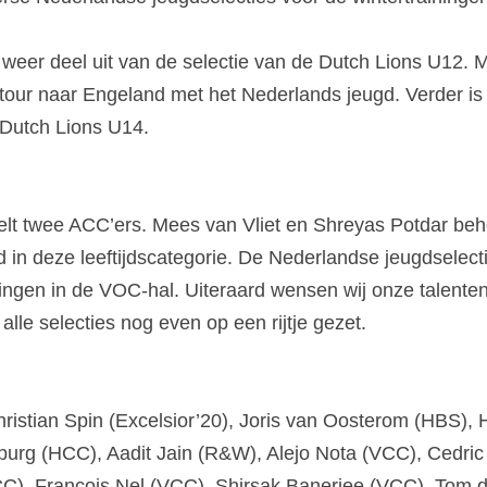
weer deel uit van de selectie van de Dutch Lions U12. 
our naar Engeland met het Nederlands jeugd. Verder is I
 Dutch Lions U14.
lt twee ACC’ers. Mees van Vliet en Shreyas Potdar beho
 in deze leeftijdscategorie. De Nederlandse jeugdselecti
ngen in de VOC-hal. Uiteraard wensen wij onze talenten 
lle selecties nog even op een rijtje gezet.
hristian Spin (Excelsior’20), Joris van Oosterom (HBS),
urg (HCC), Aadit Jain (R&W), Alejo Nota (VCC), Cedric
), Francois Nel (VCC), Shirsak Banerjee (VCC), Tom d