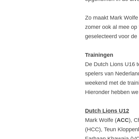
Zo maakt Mark Wolfe 
zomer ook al mee op t
geselecteerd voor de
Trainingen
De Dutch Lions U16 te
spelers van Nederland
weekend met de traini
Hieronder hebben we a
Dutch Lions U12
Mark Wolfe (
ACC
), C
(HCC), Teun Kloppenb
Farhaan Khawaja (VCC