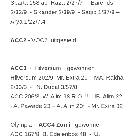
Sparta 158 ao  
Raza
 2/27/7  -  Barends 
2/32/9  - 
Sikander
 2/39/9  - 
Saqib
 1/37/8 – 
Arya
 1/22/7.4
ACC2
 - VOC2  uitgesteld
ACC3 
 -  Hilversum    gewonnen
Hilversum 202/9  Mr.
 E
xtra 29  - MA. 
Rakha
2/33/8  -   N. 
Dubal
 3/57/8
ACC 206/3  W. 
Alim
 98 R.O. !! – IB. 
Alim
 22  
- A. 
Pawade
 23 – A. 
Alim
 20*  - Mr.
 Extra 32
Olympia
 -  
ACC4 
Zomi
   gewonnen
ACC 167/8  B. Edelenbos 48  -  U. 