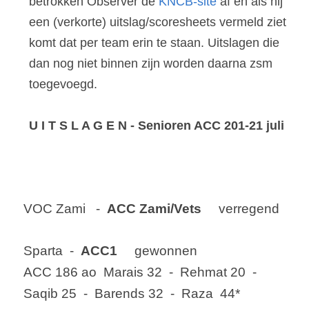
betrokken Observer de 
KNCB-site
 af en als hij 
een (verkorte) uitslag/scoresheets vermeld ziet 
komt dat per team erin te staan. Uitslagen die 
dan nog niet binnen zijn worden daarna zsm 
toegevoegd.
U I T S L A G E N - Senioren ACC 201-21 juli
VOC 
Zami
   -  
ACC Zami/Vets
     verregend
Sparta  -  
ACC1
     gewonnen
ACC 186 ao  
Marais
 32  -  
Rehmat
 20  - 
Saqib
 25  -  Barends 32  -  
Raza
  44*