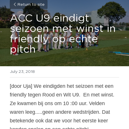
Return to site
ACC U9 eindigt 
seizoen met winst in 
friendly op echte 
pitch
July 23, 2018
[door Uja] We eindigden het seizoen met een 
friendly tegen Rood en Wit U9.  En met winst.
Ze kwamen bij ons om 10 :00 uur. Velden 
waren leeg.....geen andere wedstrijden. Dat 
betekende ook dat we voor het eerste keer 