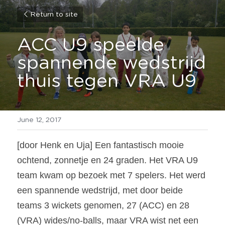
Return to site
ACC U9 speelde 
spannende wedstrijd 
thuis tegen VRA U9
June 12, 2017
[door Henk en Uja] Een fantastisch mooie 
ochtend, zonnetje en 24 graden. Het VRA U9 
team kwam op bezoek met 7 spelers. Het werd 
een spannende wedstrijd, met door beide 
teams 3 wickets genomen, 27 (ACC) en 28 
(VRA) wides/no-balls, maar VRA wist net een 