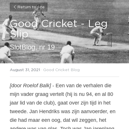
Return to site
Good Cricket - Leg 
Slip
SlotBlog, nr 19
August 31, 2021
·
Good Cricket Blog
[door Roelof Balk] 
- Een van de verhalen die 
mijn vader graag vertelt (hij is nu 94, en al 80 
jaar lid van de club), gaat over zijn tijd in het 
tweede. Jan Hendriks was zijn aanvoerder, en 
die had maar een oog, dat wil zeggen, het 
andere was van glas. Toch was Jan jarenlang 