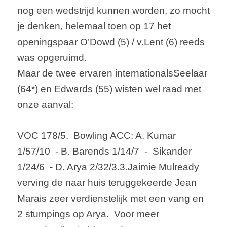
nog een wedstrijd kunnen worden, zo mocht 
je denken, helemaal toen op 17 het 
openingspaar 
O’Dowd
 (5) / 
v.Lent
 (6) reeds 
was opgeruimd.
Maar de twee ervaren 
internationals
Seelaar
(64*) en Edwards (55) wisten wel raad met 
onze aanval:
VOC 178/5
.  
Bowling ACC
: A. 
Kumar
1/57/10  - B. Barends 1/14/7  -  
Sikander
1/24/6  - D. 
Arya
 2/32/3.3.
Jaimie 
Mulready
verving de naar huis teruggekeerde Jean 
Marais
 zeer verdienstelijk met een vang en 
2 
stumpings
 op 
Arya
.
  Voor meer 