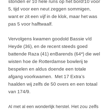
stonden er 10 hele runs op het bord!
10 voor 
5, tijd voor een neut zeggen sommigen, 
want er zit een vijf in
 de klok, maar het was 
pas 
5 voor 
half
twaalf.
Vervolgens kwamen 
good
 Bassie v/d 
old
Heyde (36), en de recent steeds goed 
battende 
Raza
 (41) en
Barends (64*) die wel 
wisten hoe de Rotterdamse 
bowlerij
 te 
bespelen en aldus doende een totale 
afgang voorkwamen.  Met 17 Extra’s 
haalden wij zelfs de 50 overs en een totaal 
van 174/9.
Het zou zelfs 
Al met al een wonderlijk herstel.