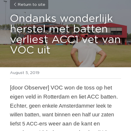
Return to site
Ondanks wonderlijk 
herstel met batten 
verliest ACC1 vet van 
VOC uit
August 5, 2019
[door Observer] VOC won de toss op het 
eigen veld in Rotterdam en liet ACC batten. 
Echter, 
g
een enkele Amsterdammer leek te 
willen batten, want binnen een half uur zaten 
ers
 weer aan de kant en 
liefst 5 ACC-