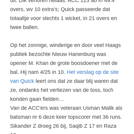
uit. Dik verloren helaas: ACC 123 ao in 49.4 
overs, wv 10 extra’s; Quick passeerde dat 
totaaltje voor slechts 1 wicket, in 21 overs en 
twee ballen.
Op het zonnige, winderige en door veel Haags 
publiek bezochte Nieuw Hanenburg was 
opener M. Khan de grote boosdoener met de 
bal. Hij nam 4/25 in 10. 
Het verslag op de site 
van Quick
 leert ons dat ze daar blij waren dat 
ze, ondanks het verliezen van de toss, toch 
konden gaan fielden…
Van de ACC'ers was veteraan Usman Malik als 
batsman nr 6 deze keer topscorer met 36 runs. 
Sikander Z droeg 26 bij, Saqib Z 17 en Raza 