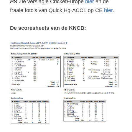
PS
 Zie verslagje CricketEurope 
hier 
en de 
fraaie foto's van Quick Hg-ACC1 op CE 
hier
.
De scoresheets van de KNCB: