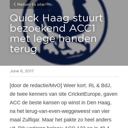
Return to site
Quick Haag stuurt 
bezoekend ACC1 
met lege handen 
terug
June 6, 2017
[door de redactie/MvO] Weer kort. RL & BdJ, 
de twee kenners van site CricketEurope, gaven 
ACC de beste kansen op winst in Den Haag, 
na het terug-van-even-weggeweest van vier 
maal Zulfiqar. Maar het pakte zo heel anders 