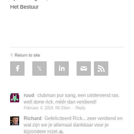
Het Bestuur
Return to site
ruud
clubman pur sang, een uitstervend ras.
well done rick, méér dan verdiend!
February 4, 2019, 09:33am
·
Reply
Richard
Gefeliciteerd Rick... zeer verdiend en
wat zijn we je allemaal dankbaar voor je
bijzondere inzet 🙏