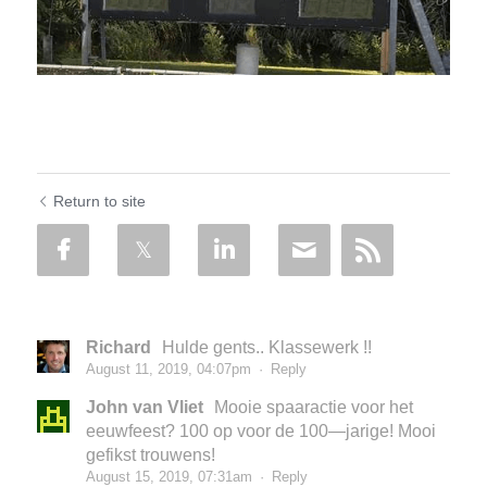
Return to site
Richard
Hulde gents.. Klassewerk !!
August 11, 2019, 04:07pm
·
Reply
John van Vliet
Mooie spaaractie voor het
eeuwfeest? 100 op voor de 100—jarige! Mooi
gefikst trouwens!
August 15, 2019, 07:31am
·
Reply