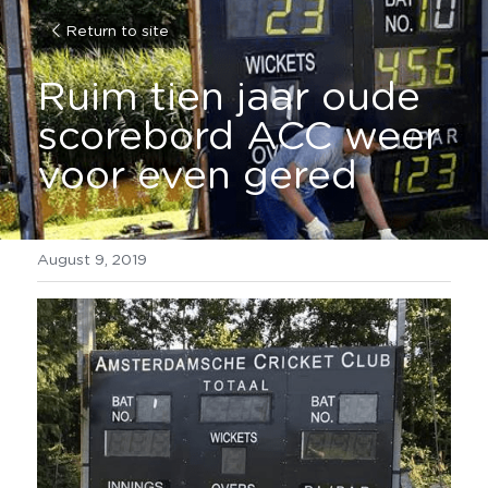
Return to site
Ruim tien jaar oude 
scorebord ACC weer 
voor even gered
August 9, 2019