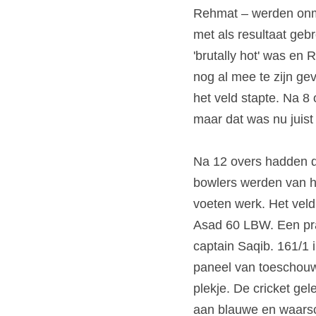
Rehmat – werden onmi
met als resultaat gebr
'brutally hot' was en 
nog al mee te zijn ge
het veld stapte. Na 8 
maar dat was nu juist
Na 12 overs hadden de
bowlers werden van hu
voeten werk. Het veld 
Asad 60 LBW. Een pra
captain Saqib. 161/1 
paneel van toeschouw
plekje. De cricket gel
aan blauwe en waarsch