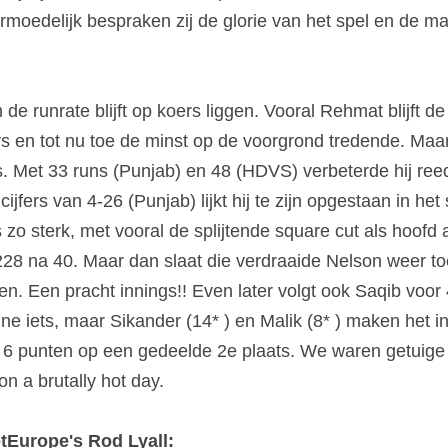
moedelijk bespraken zij de glorie van het spel en de ma
de runrate blijft op koers liggen. Vooral Rehmat blijft de 
s en tot nu toe de minst op de voorgrond tredende. Maar 
. Met 33 runs (Punjab) en 48 (HDVS) verbeterde hij reeds
jfers van 4-26 (Punjab) lijkt hij te zijn opgestaan in het 
s zo sterk, met vooral de splijtende square cut als hoofd
228 na 40. Maar dan slaat die verdraaide Nelson weer t
n. Een pracht innings!! Even later volgt ook Saqib voor 4
e iets, maar Sikander (14* ) en Malik (8* ) maken het in
 6 punten op een gedeelde 2e plaats. We waren getuige
n a brutally hot day.
etEurope's Rod Lyall: