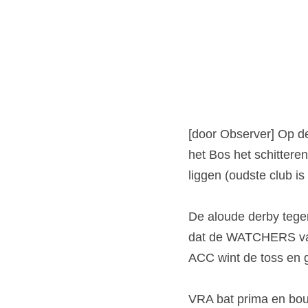
[door Observer] Op de
het Bos het schittere
liggen (oudste club 
De aloude derby tegen 
dat de WATCHERS van 
ACC wint de toss en
VRA bat prima en bouw