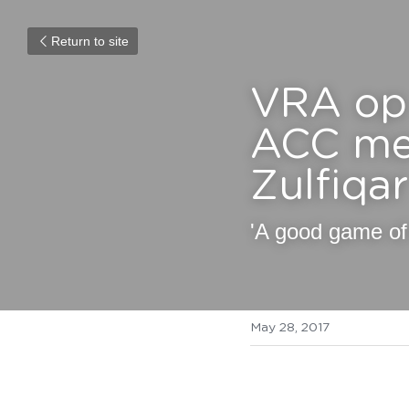
Return to site
VRA op 
ACC med
Zulfiqar
'A good game of 
May 28, 2017