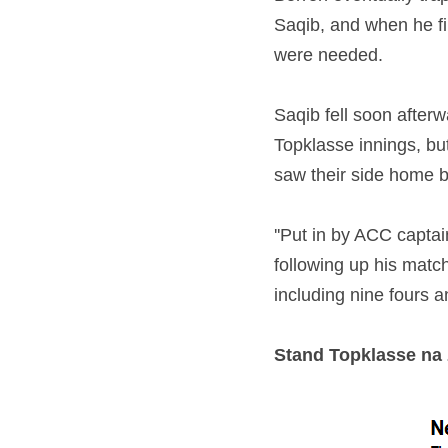
Saqib, and when he fin
were needed.
Saqib fell soon afterw
Topklasse innings, bu
saw their side home by
''Put in by ACC capta
following up his matc
including nine fours a
Stand Topklasse na z