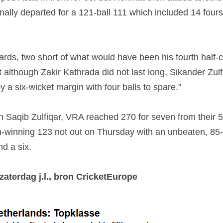
ally departed for a 121-ball 111 which included 14 fours 
ards, two short of what would have been his fourth half-ce
t although Zakir Kathrada did not last long, Sikander Zul
 a six-wicket margin with four balls to spare.''
in Saqib Zulfiqar, VRA reached 270 for seven from their 5
h-winning 123 not out on Thursday with an unbeaten, 85-b
nd a six.
aterdag j.l., bron CricketEurope