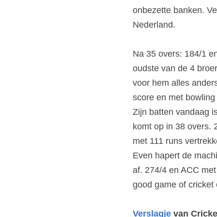
onbezette banken. Ver
Nederland.
Na 35 overs: 184/1 en 
oudste van de 4 broer
voor hem alles anders
score en met bowling ci
Zijn batten vandaag i
komt op in 38 overs. 
met 111 runs vertrekke
Even hapert de machin
af. 274/4 en ACC met
good game of cricket o
Verslagje
 van Crick