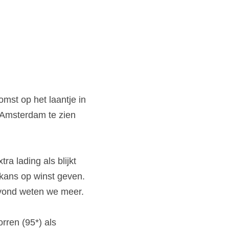
st op het laantje in 
 Amsterdam te zien 
a lading als blijkt 
ans op winst geven. 
vond weten we meer.
ren (95*) als 