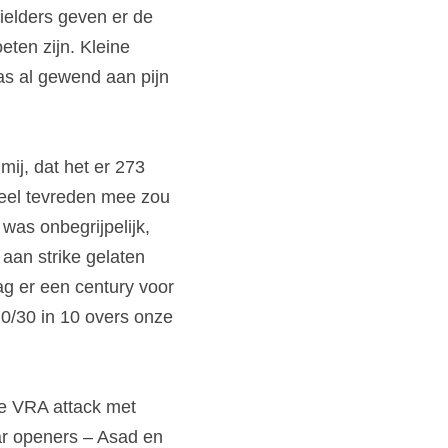
ielders geven er de 
ten zijn. Kleine 
s al gewend aan pijn 
ij, dat het er 273 
el tevreden mee zou 
was onbegrijpelijk, 
aan strike gelaten 
g er een century voor 
0/30 in 10 overs onze 
e VRA attack met 
ar openers – Asad en 