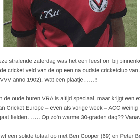
ze stralende zaterdag was het een feest om bij binnenkom
nde cricket veld van de op een na oudste cricketclub van
is VVV anno 1902). Wat een plaatje……!!
de oude buren VRA is altijd speciaal, maar krijgt een extr
Cricket Europe – even als vorige week – ACC weinig k
 gaat fielden……. Op zo’n warme 30-graden dag?? Vana
t een solide totaal op met Ben Cooper (69) en Peter Bor