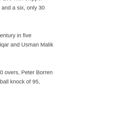
and a six, only 30 
ntury in five 
fiqar and Usman Malik 
0 overs, Peter Borren 
all knock of 95, 