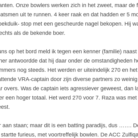
uanten. Onze bowlers werken zich in het zweet, maar de f
tsmen uit te runnen. 4 keer raak en dat hadden er 5 moe
ekduik- stop met een gescheurde nagel bekopen. Hij wa
lechts als de bekende boer.
s op het bord meld ik tegen een kenner (familie) naast m
er antwoordde dat hij daar onder de omstandigheden he
immers nog steeds. Het werden er uiteindelijk 270 en het 
battende VRA-captain door zijn diverse partners zo weinig 
ar overs. Was de captain iets agressiever geweest, dan la
r een hoger totaal. Het werd 270 voor 7. Raza was met 
est.
 aan staan; maar dit is een batting paradijs, dus ……. D
tartte furieus, met voortreffelijk bowlen. De ACC Zulfiq