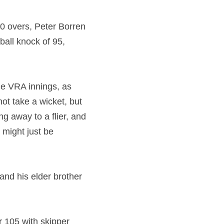
0 overs, Peter Borren 
all knock of 95, 
e VRA innings, as 
ot take a wicket, but 
g away to a flier, and 
might just be 
nd his elder brother 
 105 with skipper 