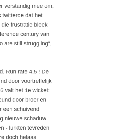
r verstandig mee om, 
twitterde dat het 
ie frustratie bleek 
terende century van 
re still struggling”, 
. Run rate 4,5 ! De 
 door voortreffelijk 
 valt het 1e wicket: 
und door broer en 
r een schuivend 
ig nieuwe schaduw 
n - lurkten tevreden 
re doch helaas 