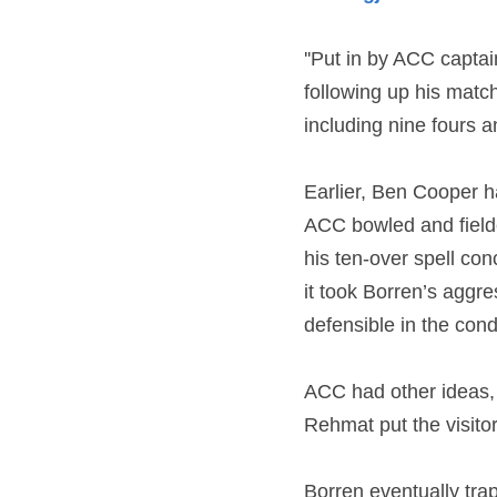
''Put in by ACC capta
following up his matc
including nine fours a
Earlier, Ben Cooper h
ACC bowled and fielded
his ten-over spell con
it took Borren’s aggre
defensible in the cond
ACC had other ideas, 
Rehmat put the visitor
Borren eventually tra