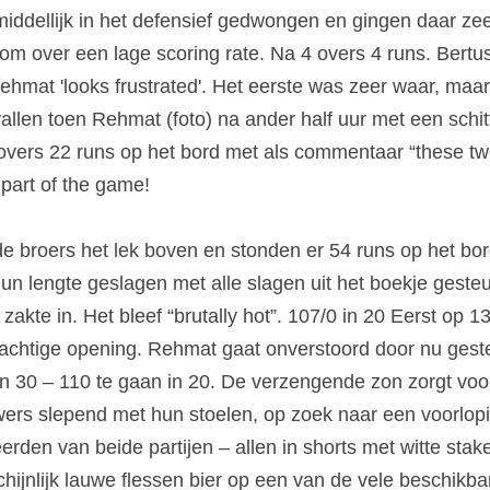
ddellijk in het defensief gedwongen en gingen daar zee
om over een lage scoring rate. Na 4 overs 4 runs. Bertus 
Rehmat 'looks frustrated'. Het eerste was zeer waar, maar d
vallen toen Rehmat (foto) na ander half uur met een schit
overs 22 runs op het bord met als commentaar “these two a
 part of the game!
 broers het lek boven en stonden er 54 runs op het bord
n lengte geslagen met alle slagen uit het boekje gesteund
zakte in. Het bleef “brutally hot”. 107/0 in 20 Eerst op 136
chtige opening. Rehmat gaat onverstoord door nu geste
in 30 – 110 te gaan in 20. De verzengende zon zorgt voo
ers slepend met hun stoelen, op zoek naar een voorlop
eerden van beide partijen – allen in shorts met witte stake
ijnlijk lauwe flessen bier op een van de vele beschikba