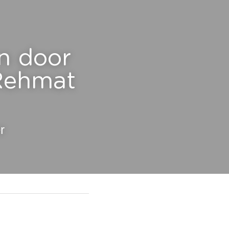
n door 
Rehmat 
r