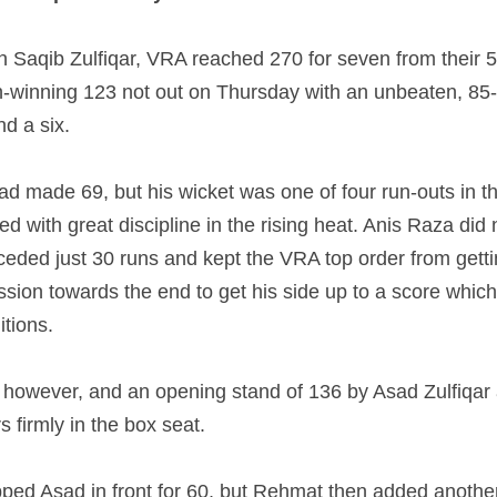
in Saqib Zulfiqar, VRA reached 270 for seven from their 5
h-winning 123 not out on Thursday with an unbeaten, 85-b
nd a six.
ad made 69, but his wicket was one of four run-outs in th
 with great discipline in the rising heat. Anis Raza did n
ceded just 30 runs and kept the VRA top order from gettin
ssion towards the end to get his side up to a score which 
itions.
however, and an opening stand of 136 by Asad Zulfiqar a
s firmly in the box seat.
pped Asad in front for 60, but Rehmat then added another