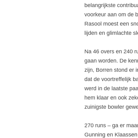
belangrijkste contrib
voorkeur aan om de ba
Rasool moest een sno
lijden en glimlachte s
Na 46 overs en 240 run
gaan worden. De kenn
zijn, Borren stond er 
dat de voortreffelijk 
werd in de laatste pa
hem klaar en ook zeke
zuinigste bowler gewe
270 runs – ga er maar
Gunning en Klaassen s